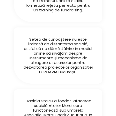
de trainerul Daniela Staicu
formează rețeta perfectă pentru
un training de fundraising.
Setea de cunoaștere nu este
limitată de distanțarea socială,
astfel că ne dăm întâlnire în mediul
online să învățăm despre
‘Instrumente și mecanisme de
atragere a resurselor pentru
dezvoltarea proiectelor organizației
EUROAVIA București.
Daniela Staicu a fondat afacerea
socială Atelier Merci care
funcționează sub umbrela
Asociației Merci Charity Boutique. În