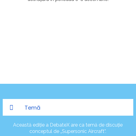
Temă
Această ediție a DebateX are ca temă de discuție
conceptul de „Supersonic Aircraft”.