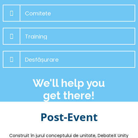
Comitete
Training
Desfășurare
We'll help you
get there!
Post-Event
Construit în jurul conceptului de unitate, DebateX Unity