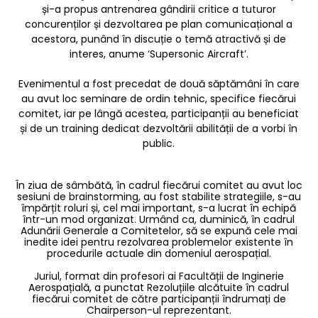
și-a propus antrenarea gândirii critice a tuturor
concurenților și dezvoltarea pe plan comunicațional a
acestora, punând în discuție o temă atractivă și de
interes, anume ‘Supersonic Aircraft’.
Evenimentul a fost precedat de două săptămâni în care
au avut loc seminare de ordin tehnic, specifice fiecărui
comitet, iar pe lângă acestea, participanții au beneficiat
și de un training dedicat dezvoltării abilității de a vorbi în
public.
În ziua de sâmbătă, în cadrul fiecărui comitet au avut loc
sesiuni de brainstorming, au fost stabilite strategiile, s-au
împărțit roluri și, cel mai important, s-a lucrat în echipă
într-un mod organizat. Urmând ca, duminică, în cadrul
Adunării Generale a Comitetelor, să se expună cele mai
inedite idei pentru rezolvarea problemelor existente în
procedurile actuale din domeniul aerospațial.
Juriul, format din profesori ai Facultății de Inginerie
Aerospațială, a punctat Rezoluțiile alcătuite în cadrul
fiecărui comitet de către participanții îndrumați de
Chairperson-ul reprezentant.