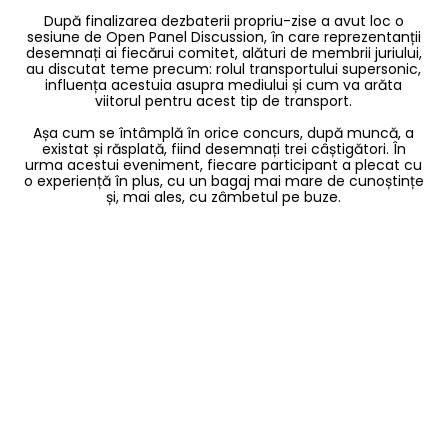
După finalizarea dezbaterii propriu-zise a avut loc o
sesiune de Open Panel Discussion, în care reprezentanții
desemnați ai fiecărui comitet, alături de membrii juriului,
au discutat teme precum: rolul transportului supersonic,
influența acestuia asupra mediului și cum va arăta
viitorul pentru acest tip de transport.
Așa cum se întâmplă în orice concurs, după muncă, a
existat și răsplată, fiind desemnați trei câștigători. În
urma acestui eveniment, fiecare participant a plecat cu
o experiență în plus, cu un bagaj mai mare de cunoștințe
și, mai ales, cu zâmbetul pe buze.